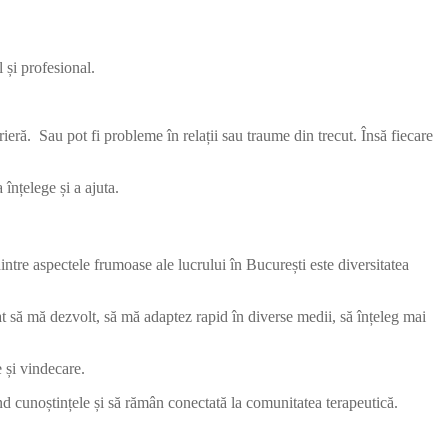
 și profesional.
ieră. Sau pot fi probleme în relații sau traume din trecut. Însă fiecare
înțelege și a ajuta.
ntre aspectele frumoase ale lucrului în București este diversitatea
at să mă dezvolt, să mă adaptez rapid în diverse medii, să înțeleg mai
e și vindecare.
ind cunoștințele și să rămân conectată la comunitatea terapeutică.