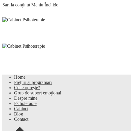
Sari la conținut
Meniu
Închide
Home
Prețuri și programări
Ce te oprește?
Grup de suport emoțional
Despre mine
Psihoterapie
Cabinet
Blog
Contact