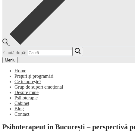
Caută după:
Meniu
Home
Prețuri și programări
Ce te oprește?
Grup de suport emoțional
Despre mine
Psihoterapie
Cabinet
Blog
Contact
Psihoterapeut în București – perspectivă p