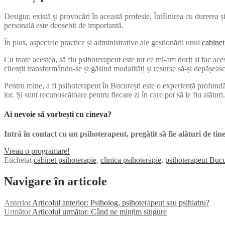
Desigur, există și provocări în această profesie. Întâlnirea cu durerea 
personală este deosebit de importantă.
În plus, aspectele practice și administrative ale gestionării unui
cabinet
Cu toate acestea, să fiu psihoterapeut este tot ce mi-am dorit și fac aces
clienții transformându-se și găsind modalități și resurse să-și depășeas
Pentru mine, a fi psihoterapeut în București este o experiență profundă 
lor. Și sunt recunoscătoare pentru fiecare zi în care pot să le fiu alături.
Ai nevoie să vorbești cu cineva?
Intră în contact cu un psihoterapeut, pregătit să fie alături de tine
Vreau o programare!
Etichetat
cabinet psihoterapie
,
clinica psihoterapie
,
psihoterapeut Bucu
Navigare în articole
Anterior
Articolul anterior:
Psiholog, psihoterapeut sau psihiatru?
Următor
Articolul următor:
Când ne mințim singure