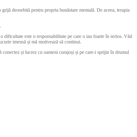
ă o grijă deosebită pentru propria bunăstare mentală. De aceea, terapia
.
o dificultate este o responsabilitate pe care o iau foarte în serios. Văd
 bucurie imensă și mă motivează să continui.
ă conectez și lucrez cu oameni curajoși și pe care-i sprijin în drumul