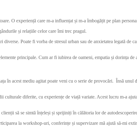
toare. O experiență care m-a influențat și m-a îmbogățit pe plan personal
durile și relațiile celor care îmi trec pragul.
 diverse. Poate fi vorba de stresul urban sau de anxietatea legată de car
lemente principale. Cum ar fi iubirea de oameni, empatia și dorința de a 
ța în acest mediu agitat poate veni cu o serie de provocări. Însă unul di
culturale diferite, cu experiențe de viață variate. Acest lucru m-a ajut
clienții să se simtă înțeleși și sprijiniți în călătoria lor de autodescoperir
articiparea la workshop-uri, conferințe și supervizare mă ajută să-mi ext