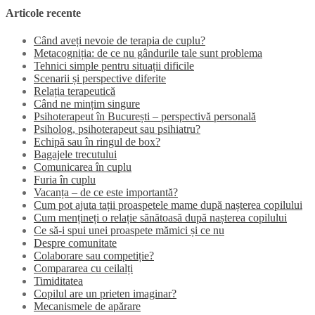
Articole recente
Când aveți nevoie de terapia de cuplu?
Metacogniția: de ce nu gândurile tale sunt problema
Tehnici simple pentru situații dificile
Scenarii și perspective diferite
Relația terapeutică
Când ne mințim singure
Psihoterapeut în București – perspectivă personală
Psiholog, psihoterapeut sau psihiatru?
Echipă sau în ringul de box?
Bagajele trecutului
Comunicarea în cuplu
Furia în cuplu
Vacanța – de ce este importantă?
Cum pot ajuta tații proaspetele mame după nașterea copilului
Cum mențineți o relație sănătoasă după nașterea copilului
Ce să-i spui unei proaspete mămici și ce nu
Despre comunitate
Colaborare sau competiție?
Compararea cu ceilalți
Timiditatea
Copilul are un prieten imaginar?
Mecanismele de apărare