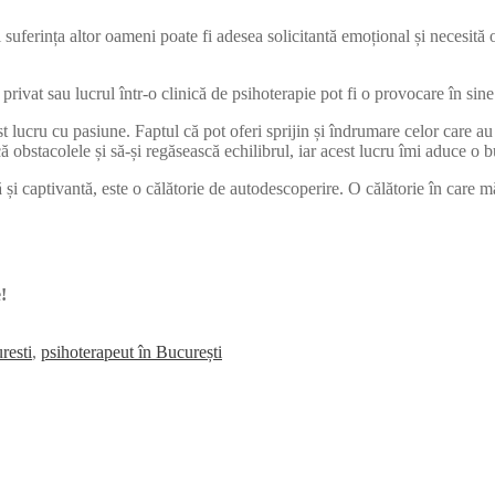
și suferința altor oameni poate fi adesea solicitantă emoțional și necesit
privat sau lucrul într-o clinică de psihoterapie pot fi o provocare în sine
t lucru cu pasiune. Faptul că pot oferi sprijin și îndrumare celor care au 
că obstacolele și să-și regăsească echilibrul, iar acest lucru îmi aduce o
și captivantă, este o călătorie de autodescoperire. O călătorie în care m
!
resti
,
psihoterapeut în București