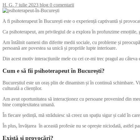
H. G.
7 iulie 2023
blog
0 comentarii
A fi psihoterapeut în București este o experiență captivantă și provoca
Ca psihoterapeut, am privilegiul de a explora în profunzime emoțiile, gân
Am întâlnit oameni din diferite medii sociale, cu probleme și preocupări
persoană are povestea sa unică și propriile lupte interioare.
Din acest motiv interacțiunile mele cu cei ce-mi trec pragul au câteva e
Cum e să fii psihoterapeut în București?
Bucureștiul este un oraș plin de dinamism și în continuă schimbare. Via
culturală a clienților.
Am avut oportunitatea să interacționez cu persoane provenind din medii 
bine complexitatea umană.
În fiecare ședință, mă străduiesc să creez un spațiu sigur și cald în care 
În plus, învățarea în această profesie nu se oprește niciodată, astfel p
Există și provocări?