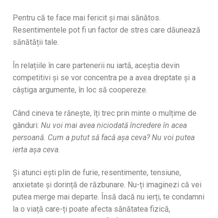
Pentru că te face mai fericit și mai sănătos.
Resentimentele pot fi un factor de stres care dăunează
sănătății tale.
În relațiile în care partenerii nu iartă, aceștia devin
competitivi și se vor concentra pe a avea dreptate și a
câștiga argumente, în loc să coopereze.
Când cineva te rănește, îți trec prin minte o mulțime de
gânduri:
Nu voi mai avea niciodată încredere în acea
persoană. Cum a putut să facă așa ceva? Nu voi putea
ierta așa ceva
.
Și atunci ești plin de furie, resentimente, tensiune,
anxietate și dorință de răzbunare. Nu-ți imaginezi că vei
putea merge mai departe. Însă dacă nu ierți, te condamni
la o viață care-ți poate afecta sănătatea fizică,