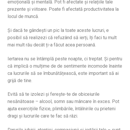
emoțională și mentală. Pot fi afectate și relațiile tale
prezente și viitoare. Poate fi afectată productivitatea la
locul de muncă.
Și dacă te gândești un pic la toate aceste lucruri, e
posibil să realizezi că refuzând să ierți, îți faci tu mult
mai mult rău decât ți-a făcut acea persoană.
Iertarea nu se întâmplă peste noapte, ci treptat. Și pentru
că implică o mulțime de de sentimente incomode înainte
ca lucrurile să se îmbunătățească, este important să ai
grijă de tine.
Evită să te izolezi și ferește-te de obiceiurile
nesănătoase – alcool, somn sau mâncare în exces. Pot
ajuta exercițiile fizice, plimbările, întâlnirile cu prieteni
dragi și lucrurile care te fac să râzi.
Darurile iubirii, atenției, compasiunii și iertării tale – sunt