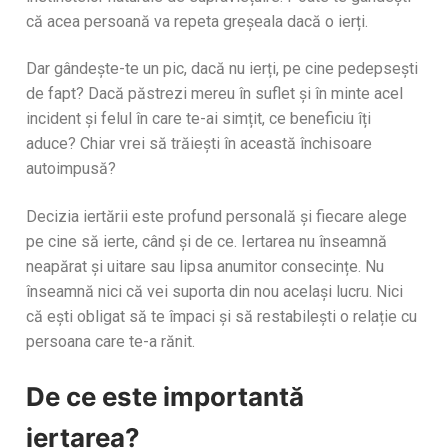
că acea persoană va repeta greșeala dacă o ierți.
Dar gândește-te un pic, dacă nu ierți, pe cine pedepsești
de fapt? Dacă păstrezi mereu în suflet și în minte acel
incident și felul în care te-ai simțit, ce beneficiu îți
aduce? Chiar vrei să trăiești în această închisoare
autoimpusă?
Decizia iertării este profund personală și fiecare alege
pe cine să ierte, când și de ce. Iertarea nu înseamnă
neapărat și uitare sau lipsa anumitor consecințe. Nu
înseamnă nici că vei suporta din nou același lucru. Nici
că ești obligat să te împaci și să restabilești o relație cu
persoana care te-a rănit.
De ce este importantă
iertarea?