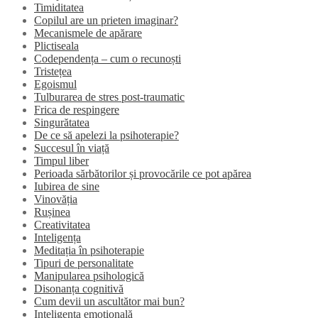
Timiditatea
Copilul are un prieten imaginar?
Mecanismele de apărare
Plictiseala
Codependența – cum o recunoști
Tristețea
Egoismul
Tulburarea de stres post-traumatic
Frica de respingere
Singurătatea
De ce să apelezi la psihoterapie?
Succesul în viață
Timpul liber
Perioada sărbătorilor și provocările ce pot apărea
Iubirea de sine
Vinovăția
Rușinea
Creativitatea
Inteligența
Meditația în psihoterapie
Tipuri de personalitate
Manipularea psihologică
Disonanța cognitivă
Cum devii un ascultător mai bun?
Inteligența emoțională