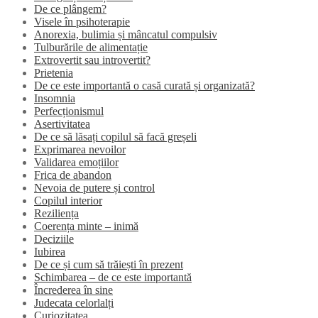
De ce plângem?
Visele în psihoterapie
Anorexia, bulimia și mâncatul compulsiv
Tulburările de alimentație
Extrovertit sau introvertit?
Prietenia
De ce este importantă o casă curată și organizată?
Insomnia
Perfecționismul
Asertivitatea
De ce să lăsați copilul să facă greșeli
Exprimarea nevoilor
Validarea emoțiilor
Frica de abandon
Nevoia de putere și control
Copilul interior
Reziliența
Coerența minte – inimă
Deciziile
Iubirea
De ce și cum să trăiești în prezent
Schimbarea – de ce este importantă
Încrederea în sine
Judecata celorlalți
Curiozitatea