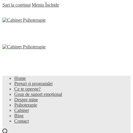
Sari la conținut
Meniu
Închide
Home
Prețuri și programări
Ce te oprește?
Grup de suport emoțional
Despre mine
Psihoterapie
Cabinet
Blog
Contact