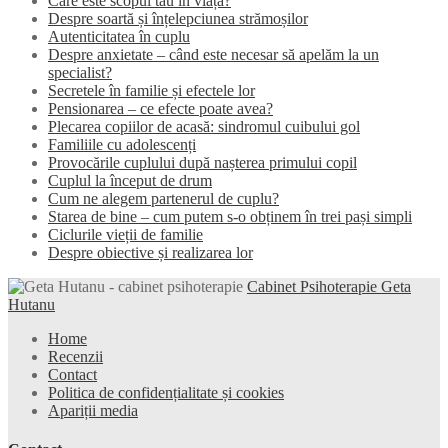
Care este scopul tău în viață?
Despre soartă și înțelepciunea strămoșilor
Autenticitatea în cuplu
Despre anxietate – când este necesar să apelăm la un
specialist?
Secretele în familie și efectele lor
Pensionarea – ce efecte poate avea?
Plecarea copiilor de acasă: sindromul cuibului gol
Familiile cu adolescenți
Provocările cuplului după nașterea primului copil
Cuplul la început de drum
Cum ne alegem partenerul de cuplu?
Starea de bine – cum putem s-o obținem în trei pași simpli
Ciclurile vieții de familie
Despre obiective și realizarea lor
Cabinet Psihoterapie Geta
Hutanu
Home
Recenzii
Contact
Politica de confidențialitate și cookies
Apariții media