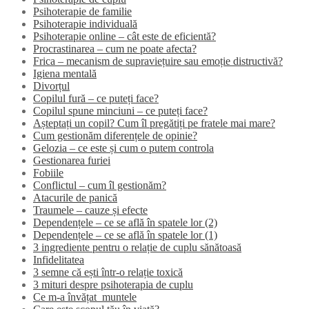
Psihoterapie de familie
Psihoterapie individuală
Psihoterapie online – cât este de eficientă?
Procrastinarea – cum ne poate afecta?
Frica – mecanism de supraviețuire sau emoție distructivă?
Igiena mentală
Divorțul
Copilul fură – ce puteți face?
Copilul spune minciuni – ce puteți face?
Așteptați un copil? Cum îl pregătiți pe fratele mai mare?
Cum gestionăm diferențele de opinie?
Gelozia – ce este și cum o putem controla
Gestionarea furiei
Fobiile
Conflictul – cum îl gestionăm?
Atacurile de panică
Traumele – cauze și efecte
Dependențele – ce se află în spatele lor (2)
Dependențele – ce se află în spatele lor (1)
3 ingrediente pentru o relație de cuplu sănătoasă
Infidelitatea
3 semne că ești într-o relație toxică
3 mituri despre psihoterapia de cuplu
Ce m-a învățat muntele