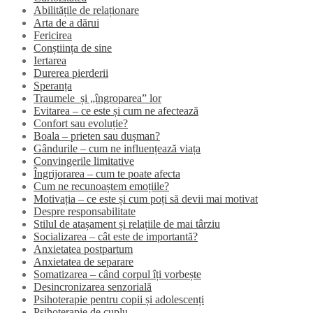
Abilitățile de relaționare
Arta de a dărui
Fericirea
Conștiința de sine
Iertarea
Durerea pierderii
Speranța
Traumele și „îngroparea” lor
Evitarea – ce este și cum ne afectează
Confort sau evoluție?
Boala – prieten sau dușman?
Gândurile – cum ne influențează viața
Convingerile limitative
Îngrijorarea – cum te poate afecta
Cum ne recunoaștem emoțiile?
Motivația – ce este și cum poți să devii mai motivat
Despre responsabilitate
Stilul de atașament și relațiile de mai târziu
Socializarea – cât este de importantă?
Anxietatea postpartum
Anxietatea de separare
Somatizarea – când corpul îți vorbește
Desincronizarea senzorială
Psihoterapie pentru copii și adolescenți
Psihoterapie de cuplu