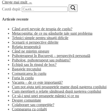
Citește mai mult →
Caută după:
Articole recente
Când aveți nevoie de terapia de cuplu?
Metacogniția: de ce nu gândurile tale sunt problema
Tehnici simple pentru situații dificile
Scenarii și perspective diferite
Relația terapeutică
Când ne mințim singure
Psihoterapeut în București – perspectivă personală
Psiholog, psihoterapeut sau psihiatru?
Echipă sau în ringul de box?
Bagajele trecutului
Comunicarea în cuplu
Furia în cuplu
Vacanța – de ce este importantă?
Cum pot ajuta tații proaspetele mame după nașterea copilului
Cum mențineți o relație sănătoasă după nașterea copilului
Ce să-i spui unei proaspete mămici și ce nu
Despre comunitate
Colaborare sau competiție?
Compararea cu ceilalți