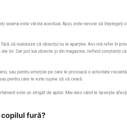
ineți seama este vârsta acestuia. Apoi, este nevoie să înțelegeți c
, fără să realizeze că obiectul nu le aparține. Aici mă refer în prin
t ale lor. Dar pot lua obiecte și din magazine, nefiind conștienți că
enii, sau pentru emoțiile pe care le provoacă o activitate riscantă
 sau pentru care le este rușine să vă ceară.
rtament este un strigăt de ajutor. Mai ales când le lipsește afecț
 copilul fură?