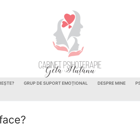
REȘTE?
GRUP DE SUPORT EMOȚIONAL
DESPRE MINE
P
 face?