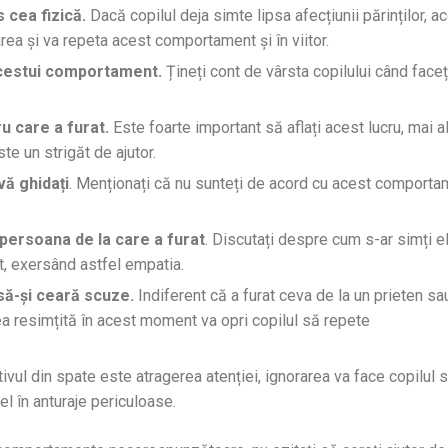
cea fizică.
Dacă copilul deja simte lipsa afecțiunii părinților, a
area și va repeta acest comportament și în viitor.
acestui comportament.
Țineți cont de vârsta copilului când faceț
ru care a furat.
Este foarte important să aflați acest lucru, mai a
e un strigăt de ajutor.
vă ghidați
. Menționați că nu sunteți de acord cu acest comporta
 persoana de la care a furat
. Discutați despre cum s-ar simți el
ct, exersând astfel empatia.
 să-și ceară scuze.
Indiferent că a furat ceva de la un prieten sa
ea resimțită în acest moment va opri copilul să repete
vul din spate este atragerea atenției, ignorarea va face copilul 
el în anturaje periculoase.