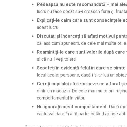
Pedeapsa nu este recomandată – mai ales 
lucru nu face decât să-i crească furia și frust
Explicați-le calm care sunt consecințele 
acest lucru.
Discutați și încercați să aflați motivul pent
că, așa cum spuneam, de cele mai multe ori est
Reamintiți-le care sunt valorile după care 
și că nu-l veți tolera.
Scoateți în evidență felul în care se simte
locul acelei persoane, dacă i s-ar lua un obie
Cereți copilului să returneze ce a furat și
dintr-un magazin. De cele mai multe ori, rușin
comportamentul în viitor.
Nu ignorați acest comportament.
Dacă moti
caute validare în altă parte, putând ajunge astf