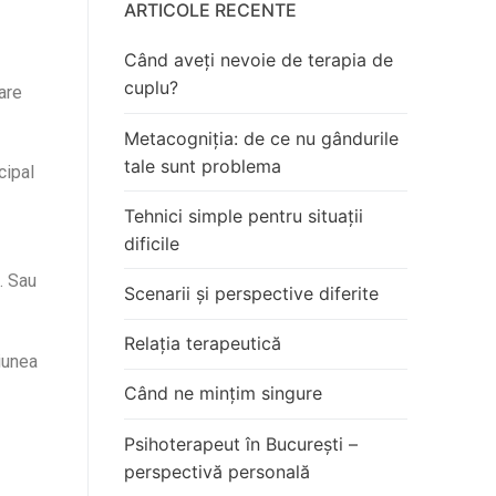
ARTICOLE RECENTE
Când aveți nevoie de terapia de
cuplu?
are
Metacogniția: de ce nu gândurile
tale sunt problema
cipal
Tehnici simple pentru situații
dificile
. Sau
Scenarii și perspective diferite
Relația terapeutică
iunea
Când ne mințim singure
Psihoterapeut în București –
perspectivă personală