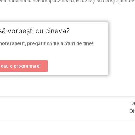
te comportamente necorespunzătoare, nu ezitați să cereți ajutor de
să vorbești cu cineva?
hoterapeut, pregătit să fie alături de tine!
reau o programare!
U
Di