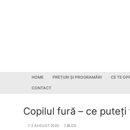
HOME
PREȚURI ȘI PROGRAMĂRI
CE TE OP
CONTACT
Copilul fură – ce puteți
3 AUGUST 2020
BLOG