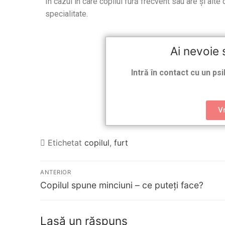
În cazul în care copilul fură frecvent sau are și al
specialitate.
Ai nevoie 
Intră în contact cu un psi
V
Etichetat
copilul
,
furt
ANTERIOR
Copilul spune minciuni – ce puteți face?
Lasă un răspuns