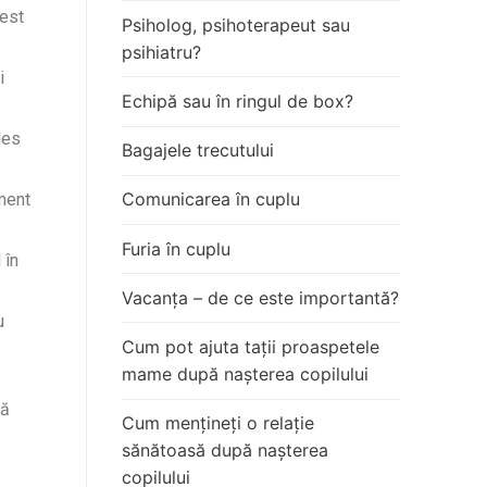
cest
Psiholog, psihoterapeut sau
psihiatru?
i
Echipă sau în ringul de box?
les
Bagajele trecutului
Comunicarea în cuplu
ment
Furia în cuplu
 în
Vacanța – de ce este importantă?
u
Cum pot ajuta tații proaspetele
mame după nașterea copilului
să
Cum mențineți o relație
sănătoasă după nașterea
copilului