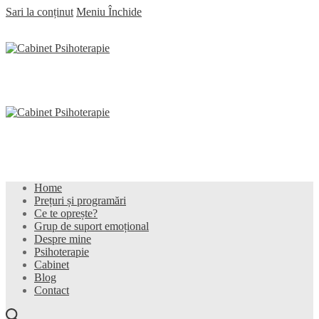
Sari la conținut
Meniu
Închide
Home
Prețuri și programări
Ce te oprește?
Grup de suport emoțional
Despre mine
Psihoterapie
Cabinet
Blog
Contact