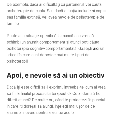
De exemplu, daca ai dificultăți cu partenerul, vei căuta
psihoterapie de cuplu. Sau dacă situația include și copiii
sau familia extinsă, vei avea nevoie de psihoterapie de
familie.
Poate ai o situație specifică la muncă sau vrei să
schimbi un anumit comportament și atunci poți căuta
psihoterapie cognitiv-comportamentală. Găsești
aici
un
articol în care sunt descrise mai multe tipuri de
psihoterapii.
Apoi, e nevoie să ai un obiectiv
Dacă îți este dificil să-l exprimi, întreabă-te: cum ai vrea
să fii la finalul procesului terapeutic? Ce ai dori să fie
diferit atunci? De multe ori, când te proiectezi în punctul
în care îți dorești să ajungi, înțelegi mai ușor de ce
anume ai nevoie pentru a ajunge acolo.