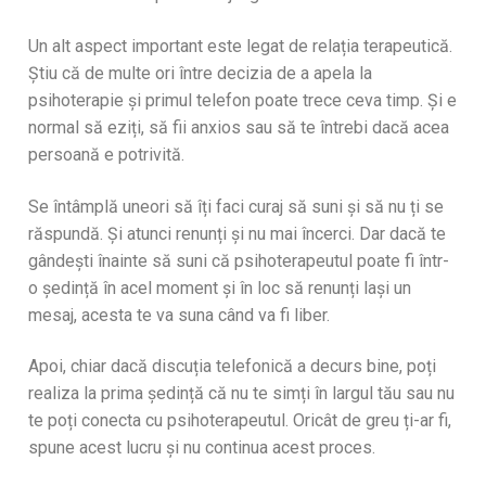
Un alt aspect important este legat de relația terapeutică.
Știu că de multe ori între decizia de a apela la
psihoterapie și primul telefon poate trece ceva timp. Și e
normal să eziți, să fii anxios sau să te întrebi dacă acea
persoană e potrivită.
Se întâmplă uneori să îți faci curaj să suni și să nu ți se
răspundă. Și atunci renunți și nu mai încerci. Dar dacă te
gândești înainte să suni că psihoterapeutul poate fi într-
o ședință în acel moment și în loc să renunți lași un
mesaj, acesta te va suna când va fi liber.
Apoi, chiar dacă discuția telefonică a decurs bine, poți
realiza la prima ședință că nu te simți în largul tău sau nu
te poți conecta cu psihoterapeutul. Oricât de greu ți-ar fi,
spune acest lucru și nu continua acest proces.