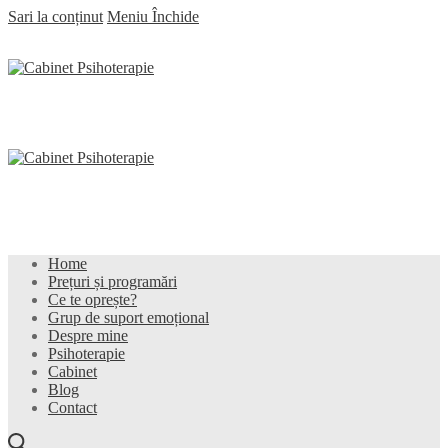
Sari la conținut
Meniu
Închide
Home
Prețuri și programări
Ce te oprește?
Grup de suport emoțional
Despre mine
Psihoterapie
Cabinet
Blog
Contact