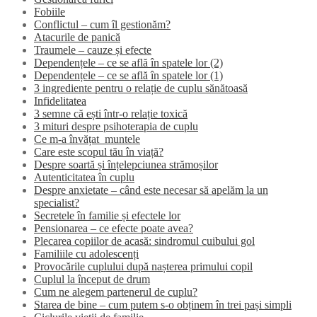
Fobiile
Conflictul – cum îl gestionăm?
Atacurile de panică
Traumele – cauze și efecte
Dependențele – ce se află în spatele lor (2)
Dependențele – ce se află în spatele lor (1)
3 ingrediente pentru o relație de cuplu sănătoasă
Infidelitatea
3 semne că ești într-o relație toxică
3 mituri despre psihoterapia de cuplu
Ce m-a învățat muntele
Care este scopul tău în viață?
Despre soartă și înțelepciunea strămoșilor
Autenticitatea în cuplu
Despre anxietate – când este necesar să apelăm la un
specialist?
Secretele în familie și efectele lor
Pensionarea – ce efecte poate avea?
Plecarea copiilor de acasă: sindromul cuibului gol
Familiile cu adolescenți
Provocările cuplului după nașterea primului copil
Cuplul la început de drum
Cum ne alegem partenerul de cuplu?
Starea de bine – cum putem s-o obținem în trei pași simpli