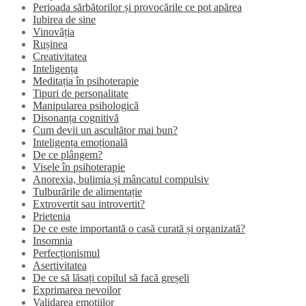
Perioada sărbătorilor și provocările ce pot apărea
Iubirea de sine
Vinovăția
Rușinea
Creativitatea
Inteligența
Meditația în psihoterapie
Tipuri de personalitate
Manipularea psihologică
Disonanța cognitivă
Cum devii un ascultător mai bun?
Inteligența emoțională
De ce plângem?
Visele în psihoterapie
Anorexia, bulimia și mâncatul compulsiv
Tulburările de alimentație
Extrovertit sau introvertit?
Prietenia
De ce este importantă o casă curată și organizată?
Insomnia
Perfecționismul
Asertivitatea
De ce să lăsați copilul să facă greșeli
Exprimarea nevoilor
Validarea emoțiilor