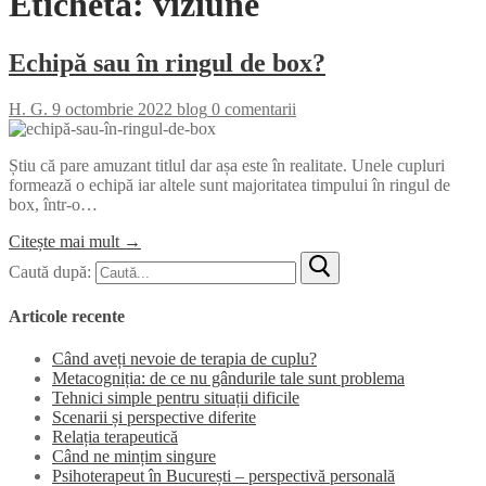
Etichetă:
viziune
Echipă sau în ringul de box?
H. G.
9 octombrie 2022
blog
0 comentarii
Știu că pare amuzant titlul dar așa este în realitate. Unele cupluri
formează o echipă iar altele sunt majoritatea timpului în ringul de
box, într-o…
Citește mai mult →
Caută după:
Articole recente
Când aveți nevoie de terapia de cuplu?
Metacogniția: de ce nu gândurile tale sunt problema
Tehnici simple pentru situații dificile
Scenarii și perspective diferite
Relația terapeutică
Când ne mințim singure
Psihoterapeut în București – perspectivă personală