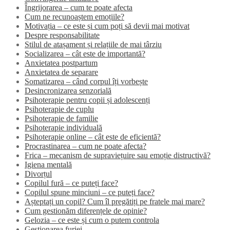
Îngrijorarea – cum te poate afecta
Cum ne recunoaștem emoțiile?
Motivația – ce este și cum poți să devii mai motivat
Despre responsabilitate
Stilul de atașament și relațiile de mai târziu
Socializarea – cât este de importantă?
Anxietatea postpartum
Anxietatea de separare
Somatizarea – când corpul îți vorbește
Desincronizarea senzorială
Psihoterapie pentru copii și adolescenți
Psihoterapie de cuplu
Psihoterapie de familie
Psihoterapie individuală
Psihoterapie online – cât este de eficientă?
Procrastinarea – cum ne poate afecta?
Frica – mecanism de supraviețuire sau emoție distructivă?
Igiena mentală
Divorțul
Copilul fură – ce puteți face?
Copilul spune minciuni – ce puteți face?
Așteptați un copil? Cum îl pregătiți pe fratele mai mare?
Cum gestionăm diferențele de opinie?
Gelozia – ce este și cum o putem controla
Gestionarea furiei