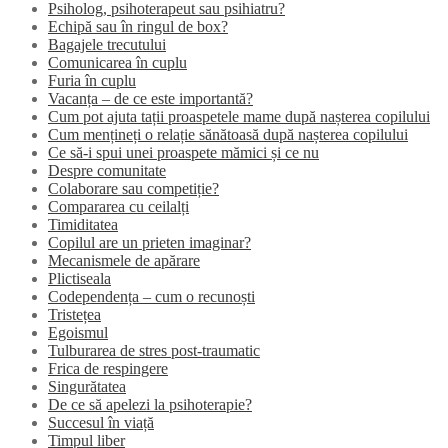
Psiholog, psihoterapeut sau psihiatru?
Echipă sau în ringul de box?
Bagajele trecutului
Comunicarea în cuplu
Furia în cuplu
Vacanța – de ce este importantă?
Cum pot ajuta tații proaspetele mame după nașterea copilului
Cum mențineți o relație sănătoasă după nașterea copilului
Ce să-i spui unei proaspete mămici și ce nu
Despre comunitate
Colaborare sau competiție?
Compararea cu ceilalți
Timiditatea
Copilul are un prieten imaginar?
Mecanismele de apărare
Plictiseala
Codependența – cum o recunoști
Tristețea
Egoismul
Tulburarea de stres post-traumatic
Frica de respingere
Singurătatea
De ce să apelezi la psihoterapie?
Succesul în viață
Timpul liber