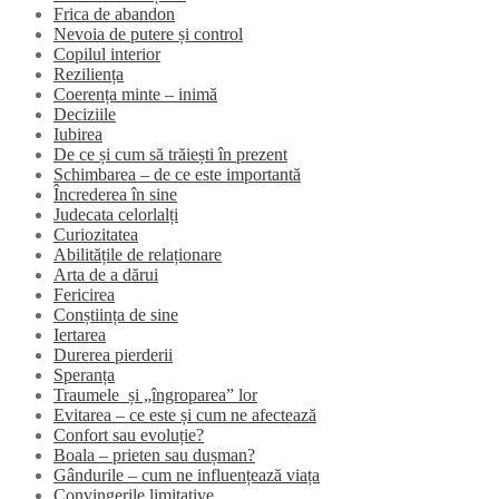
Frica de abandon
Nevoia de putere și control
Copilul interior
Reziliența
Coerența minte – inimă
Deciziile
Iubirea
De ce și cum să trăiești în prezent
Schimbarea – de ce este importantă
Încrederea în sine
Judecata celorlalți
Curiozitatea
Abilitățile de relaționare
Arta de a dărui
Fericirea
Conștiința de sine
Iertarea
Durerea pierderii
Speranța
Traumele și „îngroparea” lor
Evitarea – ce este și cum ne afectează
Confort sau evoluție?
Boala – prieten sau dușman?
Gândurile – cum ne influențează viața
Convingerile limitative