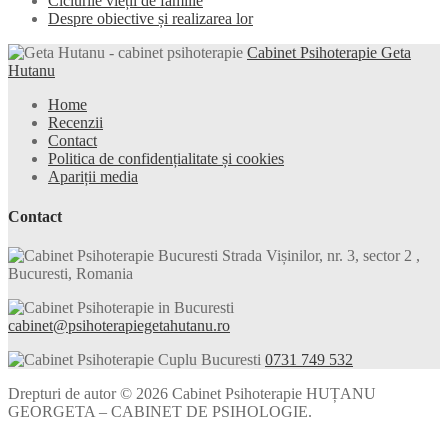
Ciclurile vieții de familie
Despre obiective și realizarea lor
Cabinet Psihoterapie Geta
Hutanu
Home
Recenzii
Contact
Politica de confidențialitate și cookies
Apariții media
Contact
Strada Vișinilor, nr. 3, sector 2 ,
Bucuresti, Romania
cabinet@psihoterapiegetahutanu.ro
0731 749 532
Drepturi de autor © 2026 Cabinet Psihoterapie HUȚANU
GEORGETA – CABINET DE PSIHOLOGIE.