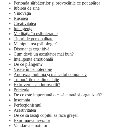
Perioada sărbătorilor și provocările ce pot apărea
Iubirea de sine
Vinovăția
Rușinea
Creativitatea
Inteligența
Meditația în psihoterapie
Tipuri de personalitate
Manipularea psihologică
Disonanța cognitivă
Cum devii un ascultător mai bun?
Inteligența emoțională
De ce plângem?
Visele în psihoterapie
Anorexia, bulimia și mâncatul compulsiv
Tulburările de alimentație
Extrovertit sau introvertit?
Prietenia
De ce este importantă o casă curată și organizată?
Insomnia
Perfecționismul
Asertivitatea
De ce să lăsați copilul să facă greșeli
Exprimarea nevoilor
Validarea emoțiilor