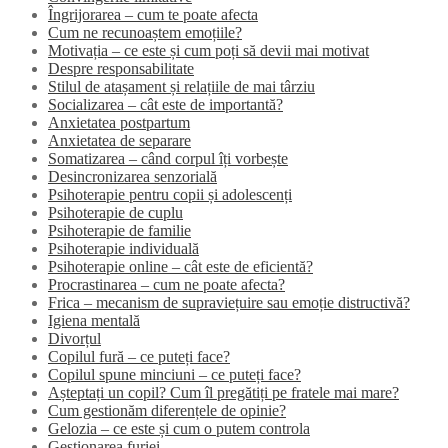
Îngrijorarea – cum te poate afecta
Cum ne recunoaștem emoțiile?
Motivația – ce este și cum poți să devii mai motivat
Despre responsabilitate
Stilul de atașament și relațiile de mai târziu
Socializarea – cât este de importantă?
Anxietatea postpartum
Anxietatea de separare
Somatizarea – când corpul îți vorbește
Desincronizarea senzorială
Psihoterapie pentru copii și adolescenți
Psihoterapie de cuplu
Psihoterapie de familie
Psihoterapie individuală
Psihoterapie online – cât este de eficientă?
Procrastinarea – cum ne poate afecta?
Frica – mecanism de supraviețuire sau emoție distructivă?
Igiena mentală
Divorțul
Copilul fură – ce puteți face?
Copilul spune minciuni – ce puteți face?
Așteptați un copil? Cum îl pregătiți pe fratele mai mare?
Cum gestionăm diferențele de opinie?
Gelozia – ce este și cum o putem controla
Gestionarea furiei