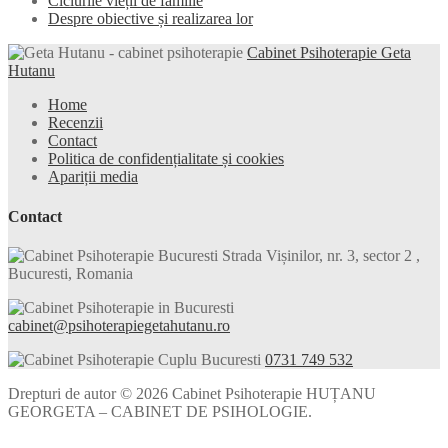
Ciclurile vieții de familie
Despre obiective și realizarea lor
Cabinet Psihoterapie Geta
Hutanu
Home
Recenzii
Contact
Politica de confidențialitate și cookies
Apariții media
Contact
Strada Vișinilor, nr. 3, sector 2 ,
Bucuresti, Romania
cabinet@psihoterapiegetahutanu.ro
0731 749 532
Drepturi de autor © 2026 Cabinet Psihoterapie HUȚANU
GEORGETA – CABINET DE PSIHOLOGIE.