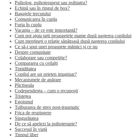
Psiholog, psihoterapeut sau psihiatru?
Echipă sau în ringul de box?
Bagajele trecutului
Comunicarea în cuplu
Furia în cuplu
Vacanța – de ce este importantă?
Cum pot ajuta tații proaspetele mame după nașterea copilului
Cum mențineți o relație sănătoasă după nașterea copilului
Ce să-i spui unei proaspete mămici și ce nu
Despre comunitate
Colaborare sau competiție?
Compararea cu ceilalți
Timiditatea
Copilul are un prieten imaginar?
Mecanismele de apărare
Plictiseala
Codependența – cum o recunoști
Tristețea
Egoismul
Tulburarea de stres post-traumatic
Frica de respingere
Singurătatea
De ce să apelezi la psihoterapie?
Succesul în viață
Timpul liber