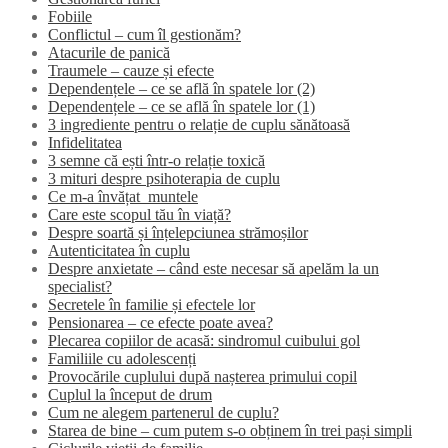
Fobiile
Conflictul – cum îl gestionăm?
Atacurile de panică
Traumele – cauze și efecte
Dependențele – ce se află în spatele lor (2)
Dependențele – ce se află în spatele lor (1)
3 ingrediente pentru o relație de cuplu sănătoasă
Infidelitatea
3 semne că ești într-o relație toxică
3 mituri despre psihoterapia de cuplu
Ce m-a învățat muntele
Care este scopul tău în viață?
Despre soartă și înțelepciunea strămoșilor
Autenticitatea în cuplu
Despre anxietate – când este necesar să apelăm la un
specialist?
Secretele în familie și efectele lor
Pensionarea – ce efecte poate avea?
Plecarea copiilor de acasă: sindromul cuibului gol
Familiile cu adolescenți
Provocările cuplului după nașterea primului copil
Cuplul la început de drum
Cum ne alegem partenerul de cuplu?
Starea de bine – cum putem s-o obținem în trei pași simpli