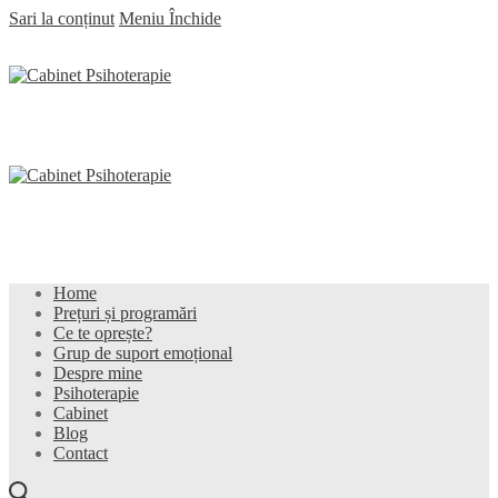
Sari la conținut
Meniu
Închide
Home
Prețuri și programări
Ce te oprește?
Grup de suport emoțional
Despre mine
Psihoterapie
Cabinet
Blog
Contact