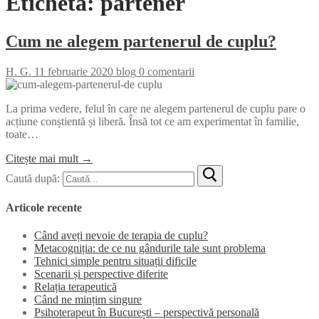
Etichetă:
partener
Cum ne alegem partenerul de cuplu?
H. G.
11 februarie 2020
blog
0 comentarii
La prima vedere, felul în care ne alegem partenerul de cuplu pare o
acțiune conștientă și liberă. Însă tot ce am experimentat în familie,
toate…
Citește mai mult →
Caută după:
Articole recente
Când aveți nevoie de terapia de cuplu?
Metacogniția: de ce nu gândurile tale sunt problema
Tehnici simple pentru situații dificile
Scenarii și perspective diferite
Relația terapeutică
Când ne mințim singure
Psihoterapeut în București – perspectivă personală