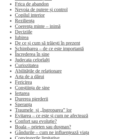
Frica de abandon
Nevoia de putere și control
Copilul interior
Reziliența
Coerența minte – inimă
Deciziile
Iubirea
De ce și cum să trăiești în prezent
Schimbarea – de ce este importantă
Încrederea în sine
Judecata celorlalți
Curiozitatea
Abilitățile de relaționare
Arta de a dărui
Fericirea
Conștiința de sine
Iertarea
Durerea pierderii
Speranța
Traumele și „îngroparea” lor
Evitarea – ce este și cum ne afectează
Confort sau evoluție?
Boala – prieten sau dușman?
Gândurile – cum ne influențează viața
Convingerile limitative